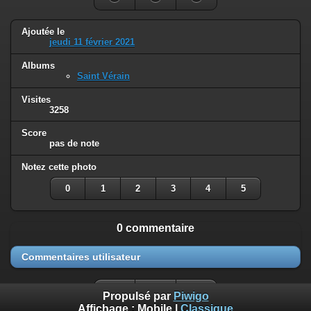
Ajoutée le
jeudi 11 février 2021
Albums
Saint Vérain
Visites
3258
Score
pas de note
Notez cette photo
0
1
2
3
4
5
0 commentaire
Commentaires utilisateur
Propulsé par
Piwigo
Affichage :
Mobile
|
Classique