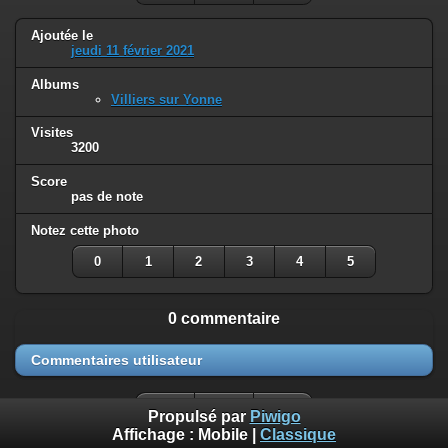
Ajoutée le
jeudi 11 février 2021
Albums
Villiers sur Yonne
Visites
3200
Score
pas de note
Notez cette photo
0
1
2
3
4
5
0 commentaire
Commentaires utilisateur
Propulsé par
Piwigo
Affichage :
Mobile
|
Classique