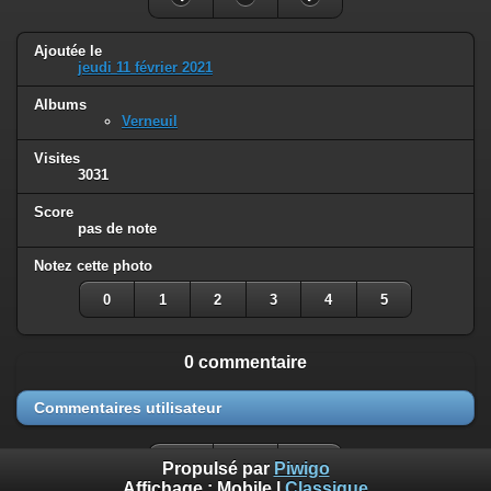
Ajoutée le
jeudi 11 février 2021
Albums
Verneuil
Visites
3031
Score
pas de note
Notez cette photo
0
1
2
3
4
5
0 commentaire
Commentaires utilisateur
Propulsé par
Piwigo
Affichage :
Mobile
|
Classique