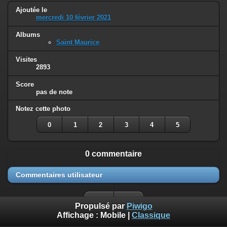
Ajoutée le
mercredi 10 février 2021
Albums
Saint Maurice
Visites
2893
Score
pas de note
Notez cette photo
0
1
2
3
4
5
0 commentaire
Commentaires utilisateur
Propulsé par
Piwigo
Affichage :
Mobile
|
Classique