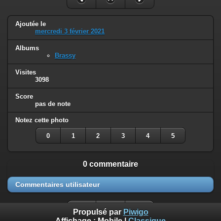
Ajoutée le
mercredi 3 février 2021
Albums
Brassy
Visites
3098
Score
pas de note
Notez cette photo
0
1
2
3
4
5
0 commentaire
Commentaires utilisateur
Propulsé par
Piwigo
Affichage :
Mobile
|
Classique