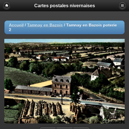
Cartes postales nivernaises
Accueil
/
Tamnay en Bazois
/
Tamnay en Bazois poterie
2