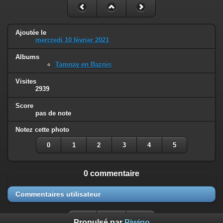
Ajoutée le
mercredi 10 février 2021
Albums
Tamnay en Bazois
Visites
2939
Score
pas de note
Notez cette photo
0
1
2
3
4
5
0 commentaire
Commentaires utilisateur
Propulsé par
Piwigo