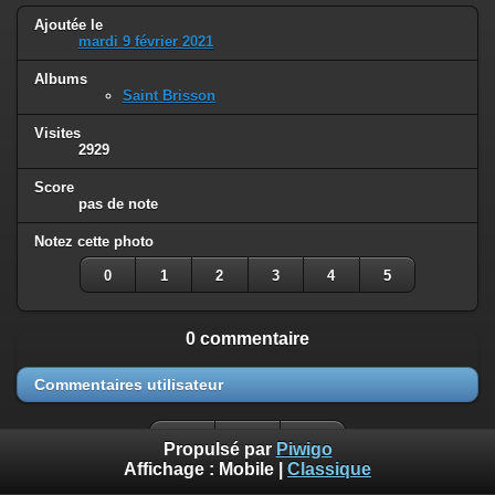
Ajoutée le
mardi 9 février 2021
Albums
Saint Brisson
Visites
2929
Score
pas de note
Notez cette photo
0
1
2
3
4
5
0 commentaire
Commentaires utilisateur
Propulsé par
Piwigo
Affichage :
Mobile
|
Classique