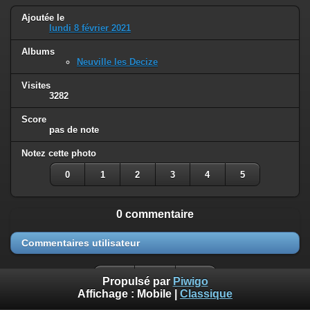
Ajoutée le
lundi 8 février 2021
Albums
Neuville les Decize
Visites
3282
Score
pas de note
Notez cette photo
0
1
2
3
4
5
0 commentaire
Commentaires utilisateur
Propulsé par
Piwigo
Affichage :
Mobile
|
Classique