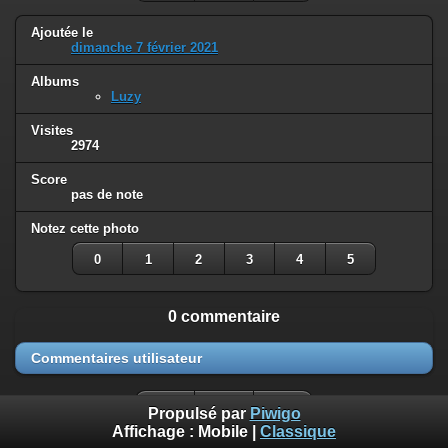
Ajoutée le
dimanche 7 février 2021
Albums
Luzy
Visites
2974
Score
pas de note
Notez cette photo
0
1
2
3
4
5
0 commentaire
Commentaires utilisateur
Propulsé par
Piwigo
Affichage :
Mobile
|
Classique