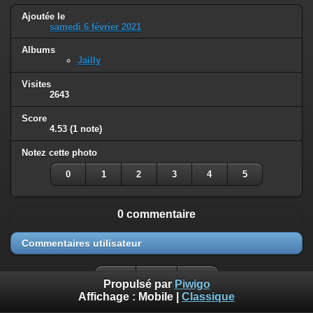
Ajoutée le
samedi 6 février 2021
Albums
Jailly
Visites
2643
Score
4.53
(1 note)
Notez cette photo
0
1
2
3
4
5
0 commentaire
Commentaires utilisateur
Propulsé par
Piwigo
Affichage :
Mobile
|
Classique